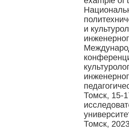
example of 
Национальн
политехнич
и культуро
инженерног
Международ
конференци
культуроло
инженерног
педагогичес
Томск, 15-1
исследоват
университет
Томск, 202