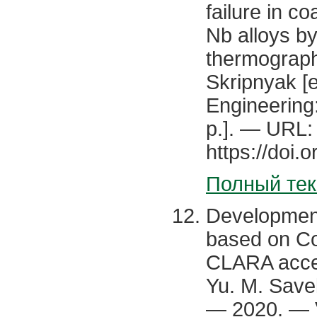
failure in co
Nb alloys by
thermography
Skripnyak [e
Engineering
p.]. — URL:
https://doi
Полный тек
Development 
based on Coh
CLARA accele
Yu. M. Saveli
— 2020. — Vo