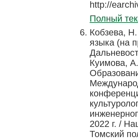
http://earch
Полный тек
Кобзева, Н
языка (на 
Дальневосто
Куимова, А.
Образование
Международ
конференци
культуроло
инженерног
2022 г. / 
Томский по