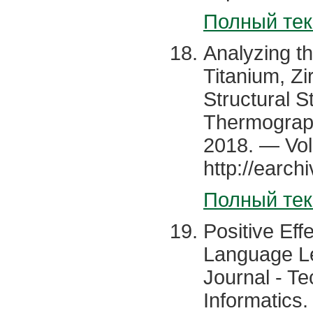
Полный тек
Analyzing th
Titanium, Zi
Structural S
Thermography
2018. — Vol.
http://earch
Полный тек
Positive Eff
Language Lea
Journal - T
Informatics