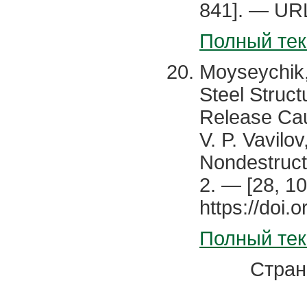
841]. — URL
Полный тек
Moyseychik,
Steel Struc
Release Cau
V. P. Vavilo
Nondestructi
2. — [28, 1
https://doi
Полный тек
Стра