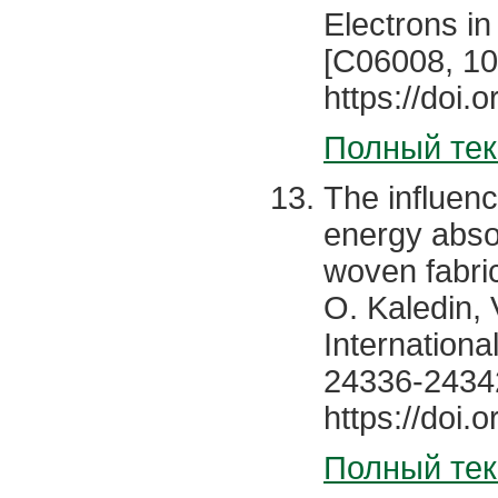
Electrons i
[C06008, 10
https://doi
Полный тек
The influen
energy absor
woven fabric
O. Kaledin, V
Internationa
24336-2434
https://doi.
Полный тек