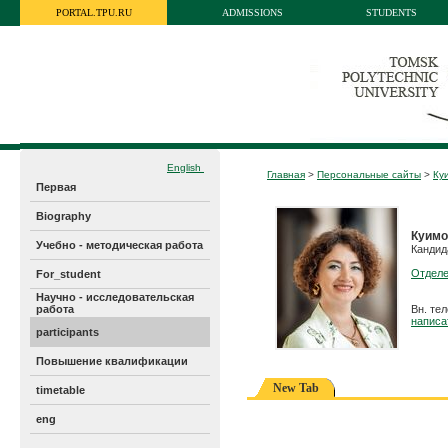
PORTAL.TPU.RU
ADMISSIONS
STUDENTS
English
Главная
>
Персональные сайты
>
Ку
Первая
Biography
Куимо
Учебно - методическая работа
Кандид
Отделе
For_student
Научно - исследовательская
работа
Вн. те
написа
participants
Повышение квалификации
New Tab
timetable
eng