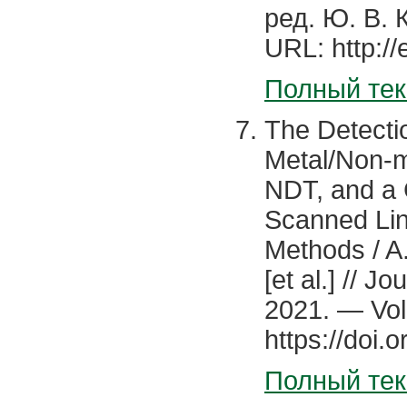
ред. Ю. В. 
URL: http:/
Полный тек
The Detectio
Metal/Non-m
NDT, and a 
Scanned Lin
Methods / A.
[et al.] // 
2021. — Vol.
https://doi
Полный тек