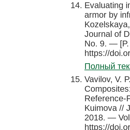
Evaluating 
armor by inf
Kozelskaya, V
Journal of 
No. 9. — [P
https://doi
Полный тек
Vavilov, V.
Composites:
Reference-Fr
Kuimova // 
2018. — Vol.
https://doi