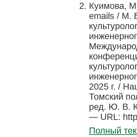
Куимова, М.
emails / М.
культуроло
инженерног
Международ
конференци
культуроло
инженерног
2025 г. / 
Томский по
ред. Ю. В. 
— URL: http
Полный тек