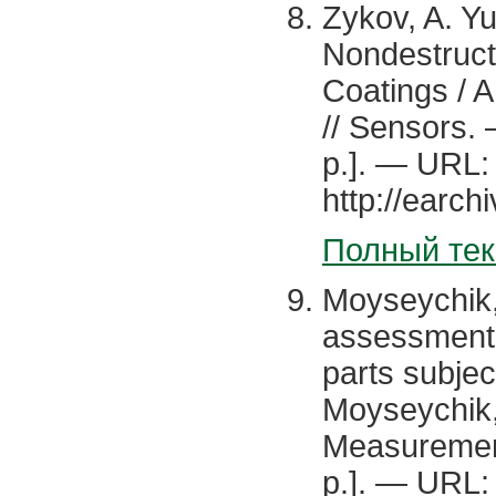
Zykov, A. Yu
Nondestructi
Coatings / A
// Sensors. 
p.]. — URL:
http://earch
Полный тек
Moyseychik,
assessment 
parts subjec
Moyseychik, 
Measurement
p.]. — URL: