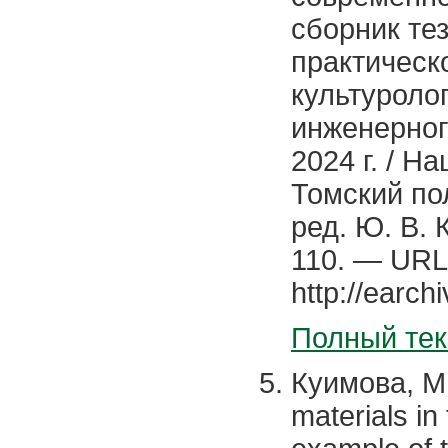
сборник те
практическ
культуроло
инженерног
2024 г. / 
Томский по
ред. Ю. В. 
110. — URL
http://earch
Полный тек
Куимова, М. 
materials in