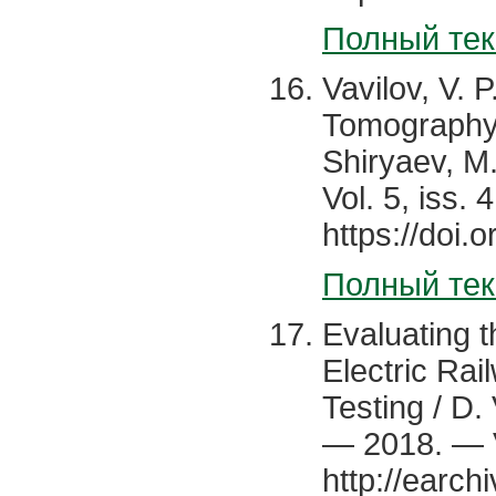
Полный тек
Vavilov, V.
Tomography o
Shiryaev, M
Vol. 5, iss.
https://doi
Полный тек
Evaluating t
Electric Ra
Testing / D. 
— 2018. — V
http://earch