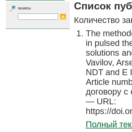
Список пу
SEARCH:
Количество за
The methodo
in pulsed t
solutions an
Vavilov, Arse
NDT and E I
Article num
договору с
— URL:
https://doi.
Полный тек